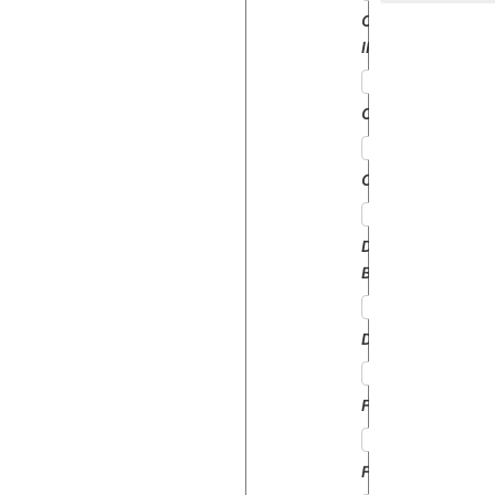
CASE
IH
CATERPILLAR
CLAAS
DAVID
BROWN
DEUTZ
FENDT
FIAT