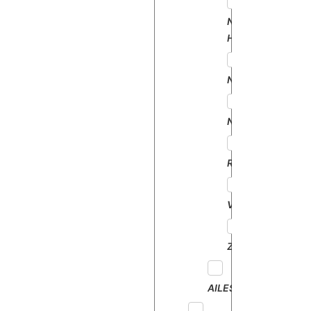
NEW
HOLLAND
NODET
NUFFIELD
RENAULT
VICON
ZETOR
AILES