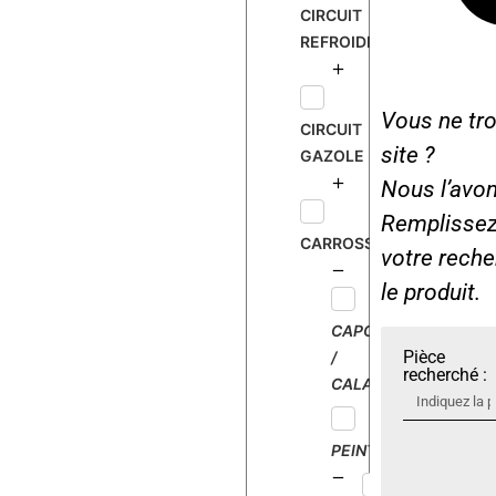
CIRCUIT
REFROIDISSEMENT
Vous ne tro
CIRCUIT
site ?
GAZOLE
Nous l’avon
Remplissez 
CARROSSERIE
votre rech
le produit.
CAPOT
Pièce
/
recherché :
CALANDRE
PEINTURE