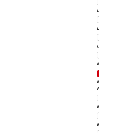
LANDROVER
LEMKEN
LEYLAND
MANITOU
MASSEY
FERGUSON
MATBRO
MERLO