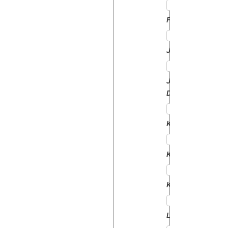
FORD
JCB
JOHN
DEERE
KNEVERLAND
KUBOTA
KUHN
LANDINI