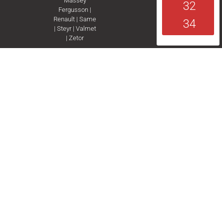
Massey
32
Fergusson
|
Renault
|
Same
34
|
Steyr
|
Valmet
|
Zetor