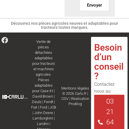
Envoyer
Découvrez nos pièces agricoles neuves et adaptables pour
tracteurs toutes marques.
Vente de
Besoin
pièces
détachées
d’un
adaptables
conseil
pour tracteurs
et machines
?
agricoles.
Pièces
Contactez
adaptables
Mentions légales
nous au
pour
Case IH
|
© 2026 Carlu.fr |
David Brown
|
CGV
|
Réalisation
03
Deutz
|
Fendt
|
Prodilog
Fiat
|
Ford
|
JCB
21
|
John Deere
|
Lamborghini
|
64
Landini
|