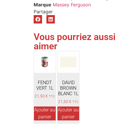
Marque
Massey Ferguson
Vous pourriez aussi
aimer
FENDT
DAVID
VERT 1L
BROWN
BLANC 1L
21,50
€
TTC
21,50
€
TTC
Ajouter au
Ajouter au
panier
panier