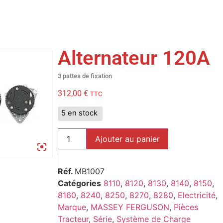
Alternateur 120A
3 pattes de fixation
312,00
€
TTC
5 en stock
Ajouter au panier
Réf.
MB1007
Catégories
8110
,
8120
,
8130
,
8140
,
8150
,
8160
,
8240
,
8250
,
8270
,
8280
,
Electricité
,
Marque
,
MASSEY FERGUSON
,
Pièces
Tracteur
,
Série
,
Système de Charge