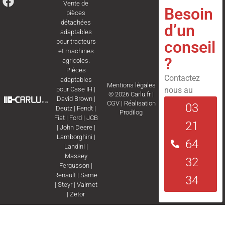
Vente de
Besoin
pièces
détachées
d’un
adaptables
conseil
pour tracteurs
et machines
?
agricoles.
Pièces
Contactez
adaptables
Mentions légales
nous au
pour
Case IH
|
© 2026 Carlu.fr |
David Brown
|
CGV
|
Réalisation
03
Deutz
|
Fendt
|
Prodilog
Fiat
|
Ford
|
JCB
21
|
John Deere
|
Lamborghini
|
64
Landini
|
Massey
32
Fergusson
|
Renault
|
Same
34
|
Steyr
|
Valmet
|
Zetor