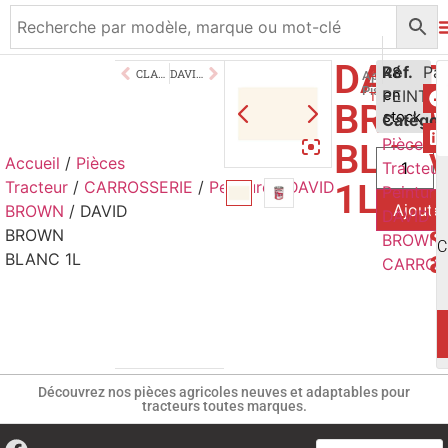
DAVI
21,50
Réf.
€
48
CLASS VERT 1L
DAVID BROWN BRUN 1L
Application
Pistolet/Pince
PEINT50
en
TTC
BROW
stock
Catégor
Pièces
BLAN
V
Accueil
/
Pièces
Tracteur
1L
Tracteur
/
CARROSSERIE
/
Peinture
/
DAVID
p
Peinture
Ajouter
BROWN
/ DAVID
DAVID
a
BROWN
BROWN
,
C
a
BLANC 1L
CARROS
Découvrez nos pièces agricoles neuves et adaptables pour
tracteurs toutes marques.