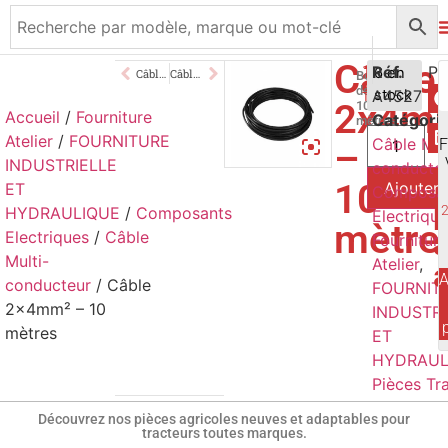
Câble
16,50
Réf.
€
6 en
Câble 2×1.5mm² – 10 mètres
Câble 3×1.5mm² – 10 mètres
Bobine
de
A4527
stock
TTC
2x4m
10
Accueil
/
Fourniture
Catégori
mètres
Atelier
/
FOURNITURE
Câble Mul
–
INDUSTRIELLE
conducte
10
Ajouter 
ET
Composa
p
HYDRAULIQUE
/
Composants
Electriqu
mètre
a
Electriques
/
Câble
Fourniture
Multi-
Atelier
,
A
conducteur
/ Câble
FOURNIT
2x4mm² – 10
INDUSTRI
mètres
ET
HYDRAUL
Pièces Tr
Découvrez nos pièces agricoles neuves et adaptables pour
tracteurs toutes marques.