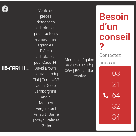
Vente de
Besoin
pièces
détachées
d’un
adaptables
conseil
pour tracteurs
et machines
?
agricoles.
Pièces
Contactez
adaptables
Mentions légales
nous au
pour
Case IH
|
© 2026 Carlu.fr |
David Brown
|
CGV
|
Réalisation
03
Deutz
|
Fendt
|
Prodilog
Fiat
|
Ford
|
JCB
21
|
John Deere
|
Lamborghini
|
64
Landini
|
Massey
32
Fergusson
|
Renault
|
Same
34
|
Steyr
|
Valmet
|
Zetor