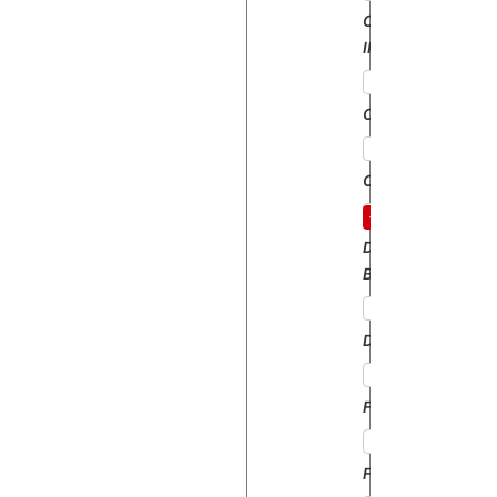
CASE
IH
CATERPILLAR
CLAAS
DAVID
BROWN
DEUTZ
FENDT
FIAT