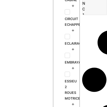
N
C
1
CIRCUIT
L
ECHAPPEMENT
ECLAIRAGE
EMBRAYAGE
ESSIEU
2
ROUES
MOTRICES