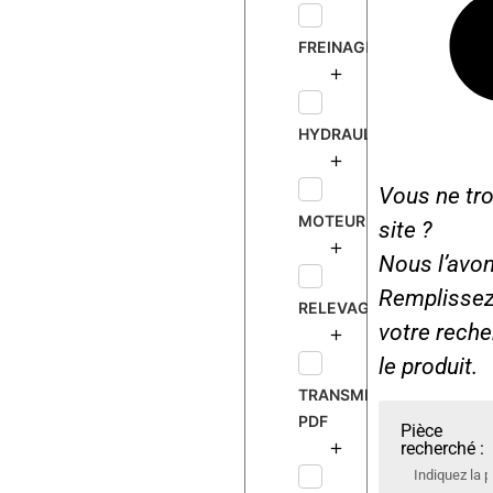
FREINAGE
HYDRAULIQUE
Vous ne tro
MOTEUR
site ?
Nous l’avon
Remplissez 
RELEVAGE
votre rech
le produit.
TRANSMISSION
PDF
Pièce
recherché :