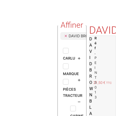
Affiner
DAVI
DAVID BROWN
R
D
é
A
f
V
.
I
P
CARLU
E
D
I
B
N
MARQUE
R
T
O
5
21,50
€
TTC
0
W
PIÈCES
1
N
TRACTEUR
3
B
L
A
CABINE