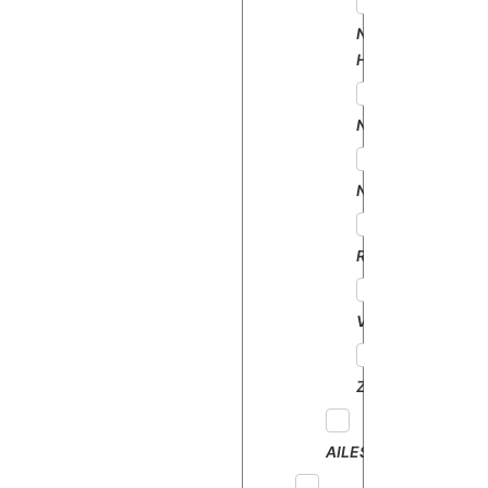
NEW
HOLLAND
NODET
NUFFIELD
RENAULT
VICON
ZETOR
AILES