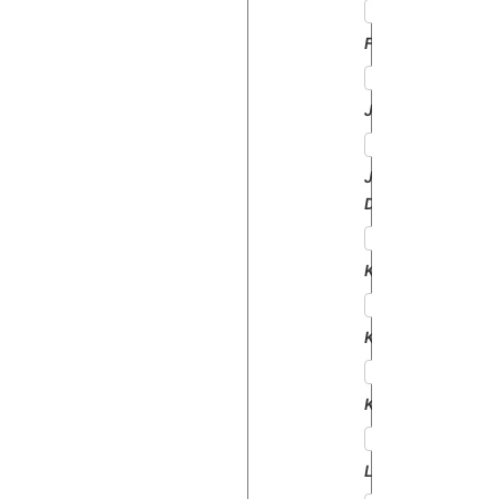
FORD
JCB
JOHN
DEERE
KNEVERLAND
KUBOTA
KUHN
LANDINI