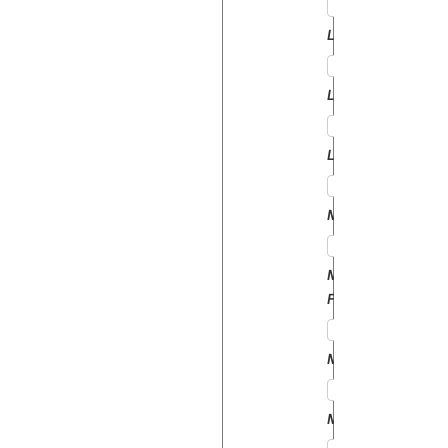
LANDROVER
LEMKEN
LEYLAND
MANITOU
MASSEY
FERGUSON
MATBRO
MERLO