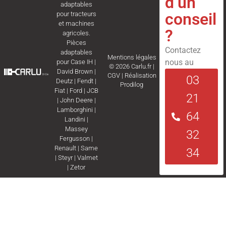
d’un
adaptables
conseil
pour tracteurs
et machines
?
agricoles.
Pièces
Contactez
adaptables
Mentions légales
nous au
pour
Case IH
|
© 2026 Carlu.fr |
David Brown
|
CGV
|
Réalisation
03
Deutz
|
Fendt
|
Prodilog
Fiat
|
Ford
|
JCB
21
|
John Deere
|
Lamborghini
|
64
Landini
|
Massey
32
Fergusson
|
Renault
|
Same
34
|
Steyr
|
Valmet
|
Zetor