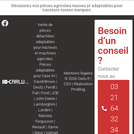
Découvrez nos pièces agricoles neuves et adaptables pour
tracteurs toutes marques.
Vente de
Besoin
pièces
détachées
d’un
adaptables
conseil
pour tracteurs
et machines
?
agricoles.
Pièces
Contactez
adaptables
Mentions légales
nous au
pour
Case IH
|
© 2026 Carlu.fr |
David Brown
|
CGV
|
Réalisation
03
Deutz
|
Fendt
|
Prodilog
Fiat
|
Ford
|
JCB
21
|
John Deere
|
Lamborghini
|
64
Landini
|
Massey
32
Fergusson
|
Renault
|
Same
34
|
Steyr
|
Valmet