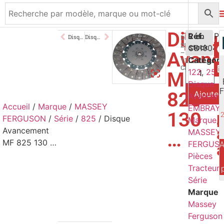
Disqu
160,00
Réf.
€
2 en
Disque Avancement MF 595 1080 592
Disque Avancement MF TEA20 TEF
Diamètre
280mm
CB1004
stock
TTC
Avanc
–
Catégori
11
Cannelures
122
,
25
,
MF
Disque
825
Ajouter
Avancem
Accueil
/
Marque
/
MASSEY
EMBRAY
130
FERGUSON
/
Série
/
825
/ Disque
Marque
,
Avancement
MASSEY
…
MF 825 130 …
FERGUS
A
Pièces
Tracteur
,
Série
Marque
Massey
Ferguson