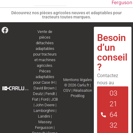
Ferguson
Découvrez nos pièces agricoles neuves et adaptables pour
tracteurs toutes marques.
Vente de
Besoin
pièces
détachées
d’un
adaptables
conseil
pour tracteurs
et machines
?
agricoles.
Pièces
Contactez
adaptables
Mentions légales
nous au
pour
Case IH
|
© 2026 Carlu.fr |
David Brown
|
CGV
|
Réalisation
03
Deutz
|
Fendt
|
Prodilog
Fiat
|
Ford
|
JCB
21
|
John Deere
|
Lamborghini
|
64
Landini
|
Massey
32
Fergusson
|