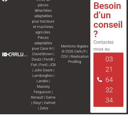
Besoin
pièces
détachées
d’un
adaptables
conseil
pour tracteurs
et machines
?
agricoles.
Pièces
Contactez
adaptables
Mentions légales
nous au
pour
Case IH
|
© 2026 Carlu.fr |
David Brown
|
CGV
|
Réalisation
03
Deutz
|
Fendt
|
Prodilog
Fiat
|
Ford
|
JCB
21
|
John Deere
|
Lamborghini
|
64
Landini
|
Massey
32
Fergusson
|
Renault
|
Same
34
|
Steyr
|
Valmet
|
Zetor