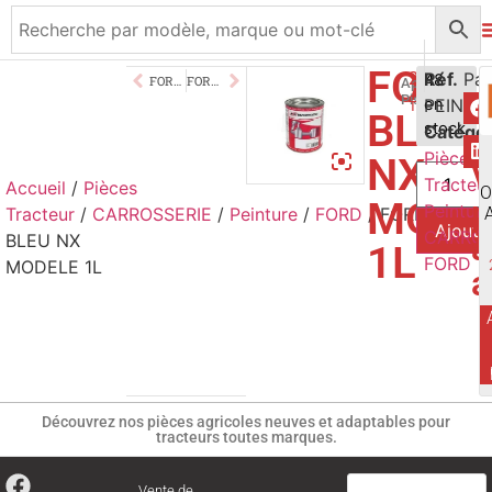
FORD
21,50
Réf.
€
48
FORD BLEU ANCIEN DEXTA 1L
FORD GRIS CHASSIS 1L
Application
Pistolet/Pince
PEINT7
en
TTC
BLEU
stock
Catégor
Pièces
NX
V
Tracteur
Accueil
/
Pièces
O
p
MODE
Peinture
Tracteur
/
CARROSSERIE
/
Peinture
/
FORD
/ FORD
Ajoute
CARROS
a
BLEU NX
1L
FORD
MODELE 1L
a
Découvrez nos pièces agricoles neuves et adaptables pour
tracteurs toutes marques.
Vente de