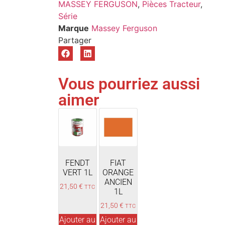
MASSEY FERGUSON
,
Pièces Tracteur
,
Série
Marque
Massey Ferguson
Vous pourriez aussi
aimer
FENDT
FIAT
VERT 1L
ORANGE
ANCIEN
21,50
€
TTC
1L
21,50
€
TTC
Ajouter au
Ajouter au