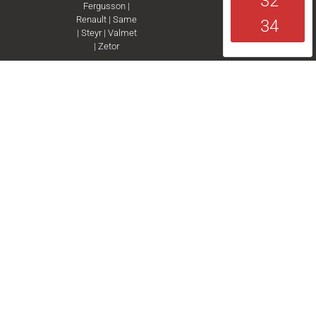
32
Fergusson
|
Renault
|
Same
34
|
Steyr
|
Valmet
|
Zetor