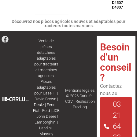
D4507
D4807
Découvrez nos pièces agricoles neuves et adaptables pour
tracteurs toutes marques.
Vente de
Besoin
pièces
détachées
d’un
adaptables
conseil
pour tracteurs
et machines
?
agricoles.
Pièces
Contactez
adaptables
Mentions légales
nous au
pour
Case IH
|
© 2026 Carlu.fr |
David Brown
|
CGV
|
Réalisation
03
Deutz
|
Fendt
|
Prodilog
Fiat
|
Ford
|
JCB
21
|
John Deere
|
Lamborghini
|
64
Landini
|
Massey