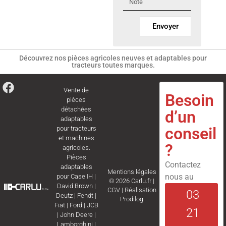
Envoyer
Découvrez nos pièces agricoles neuves et adaptables pour
tracteurs toutes marques.
Vente de
Besoin
pièces
détachées
d’un
adaptables
conseil
pour tracteurs
et machines
?
agricoles.
Pièces
Contactez
adaptables
Mentions légales
nous au
pour
Case IH
|
© 2026 Carlu.fr |
David Brown
|
CGV
|
Réalisation
03
Deutz
|
Fendt
|
Prodilog
Fiat
|
Ford
|
JCB
21
|
John Deere
|
Lamborghini
|