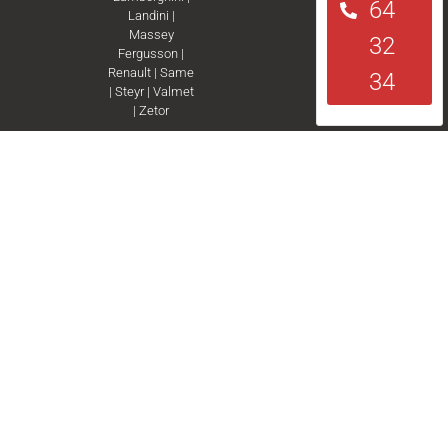
64
Landini
|
Massey
32
Fergusson
|
Renault
|
Same
34
|
Steyr
|
Valmet
|
Zetor