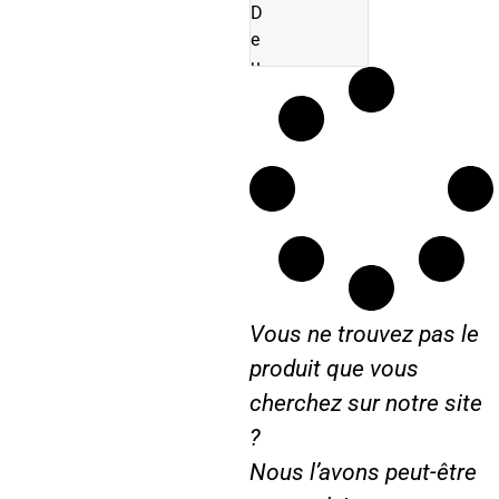
r
D
e
u
t
z
S
é
r
i
e
0
6
Vous ne trouvez pas le
produit que vous
cherchez sur notre site
?
Nous l’avons peut-être