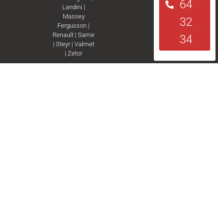
64
Landini
|
Massey
32
Fergusson
|
Renault
|
Same
34
|
Steyr
|
Valmet
|
Zetor