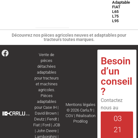
Adaptable
FIAT
L65
L75
L95
Découvrez nos pièces agricoles neuves et adaptables pour
tracteurs toutes marques.
Vente de
Besoin
pièces
détachées
d’un
adaptables
conseil
pour tracteurs
et machines
?
agricoles.
Pièces
Contactez
adaptables
Mentions légales
nous au
pour
Case IH
|
© 2026 Carlu.fr |
David Brown
|
CGV
|
Réalisation
03
Deutz
|
Fendt
|
Prodilog
Fiat
|
Ford
|
JCB
21
|
John Deere
|
Lamborghini
|