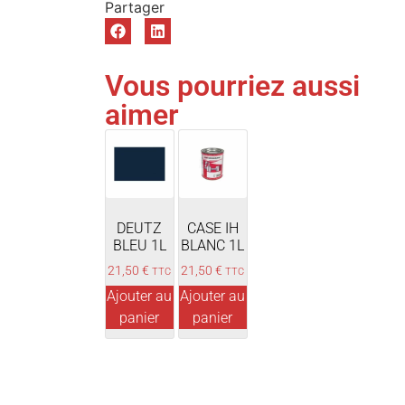
Vous pourriez aussi
aimer
DEUTZ
CASE IH
BLEU 1L
BLANC 1L
21,50
€
21,50
€
TTC
TTC
Ajouter au
Ajouter au
panier
panier