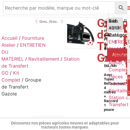
Group
205,00
Réf.
€
3 en
Groupe de Transfert Gazole
Groupe de Transfert Gazole
Station
sur
A2101
stock
TTC
de
chassis
Catégori
avec
Accueil
/
Fourniture
Pistolet
ENTRETI
Transf
Arrêt
Atelier
/
ENTRETIEN
Automatique
DU MATE
DU
Gazol
Ajouter 
Fournitur
220V
MATERIEL
/
Ravitaillement
/
Station
p
–
Atelier
,
Ki
de Transfert
56L/Mn
a
Complet
,
GO
/
Kit
Avec
Pièces
A
Complet
/ Groupe
Tuyau
Tracteur
,
Refoulement
de Transfert
4
Ravitaill
mètres
Gazole
+
Station d
Raccord
Transfert
1
pouce
Découvrez nos pièces agricoles neuves et adaptables pour
tracteurs toutes marques.