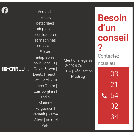
Vente de
Besoin
pièces
détachées
d’un
adaptables
conseil
pour tracteurs
et machines
?
agricoles.
Pièces
Contactez
adaptables
Mentions légales
nous au
pour
Case IH
|
© 2026 Carlu.fr |
David Brown
|
CGV
|
Réalisation
03
Deutz
|
Fendt
|
Prodilog
Fiat
|
Ford
|
JCB
21
|
John Deere
|
Lamborghini
|
64
Landini
|
Massey
32
Fergusson
|
Renault
|
Same
34
|
Steyr
|
Valmet
|
Zetor