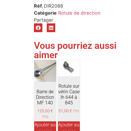
Réf.
DIR2088
Catégorie
Rotule de direction
Vous pourriez aussi
aimer
Rotule sur
Barre de
vérin Case
Direction
Ih 644 à
MF 140
845
125,00
€
51,00
€
TTC
TTC
Ajouter au
Ajouter au