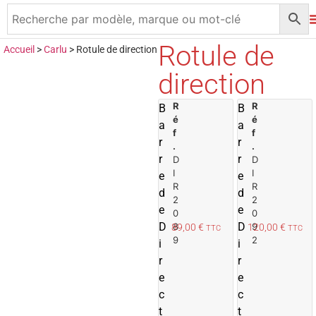
Rotule de
Accueil
>
Carlu
>
Rotule de direction
direction
R
A
R
B
B
é
é
j
j
a
a
f
f
o
r
r
.
.
u
r
r
D
D
t
t
I
I
e
e
e
R
R
d
d
r
r
2
2
e
e
0
0
a
D
D
8
9
89,00
€
120,00
€
TTC
TTC
u
9
2
i
i
p
r
r
a
e
n
e
i
i
c
c
e
t
t