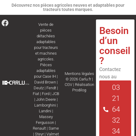
Découvrez nos pièces agricoles neuves et adaptables pour
tracteurs toutes marques.
Vente de
Besoin
pièces
détachées
d’un
adaptables
conseil
pour tracteurs
et machines
?
agricoles.
Pièces
Contactez
adaptables
Mentions légales
nous au
pour
Case IH
|
© 2026 Carlu.fr |
David Brown
|
CGV
|
Réalisation
03
Deutz
|
Fendt
|
Prodilog
Fiat
|
Ford
|
JCB
21
|
John Deere
|
Lamborghini
|
64
Landini
|
Massey
32
Fergusson
|
Renault
|
Same
34
|
Steyr
|
Valmet