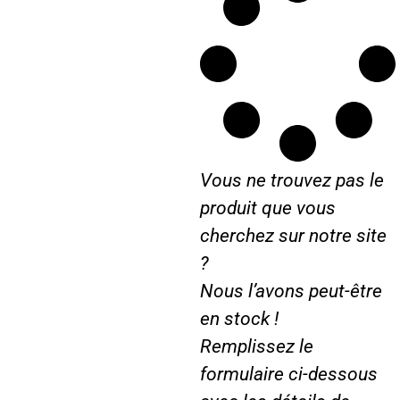
e
I
h
6
4
4
à
8
Vous ne trouvez pas le
4
5
produit que vous
cherchez sur notre site
?
Nous l’avons peut-être
en stock !
Remplissez le
formulaire ci-dessous