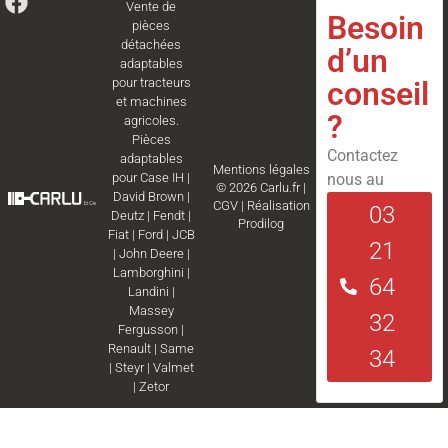
Vente de
Besoin
pièces
détachées
d’un
adaptables
conseil
pour tracteurs
et machines
?
agricoles.
Pièces
Contactez
adaptables
Mentions légales
nous au
pour
Case IH
|
© 2026 Carlu.fr |
David Brown
|
CGV
|
Réalisation
03
Deutz
|
Fendt
|
Prodilog
Fiat
|
Ford
|
JCB
21
|
John Deere
|
Lamborghini
|
64
Landini
|
Massey
32
Fergusson
|
Renault
|
Same
34
|
Steyr
|
Valmet
|
Zetor