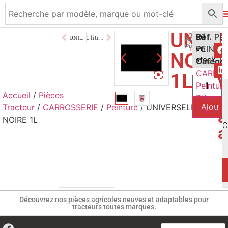
UNIV
21,50
Réf.
€
50
UNIVERSELLE BLANC 1L
1 litre Universelle Noire Haute T°
Application
Pistolet/Pince
en
PEINT5
TTC
NOIR
stock
Catégor
CARROS
1L
V
Peinture
Accueil
/
Pièces
p
Pièces
Ajoute
Tracteur
/
CARROSSERIE
/
Peinture
/ UNIVERSELLE
Tracteu
a
NOIRE 1L
C
a
Découvrez nos pièces agricoles neuves et adaptables pour
tracteurs toutes marques.