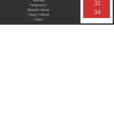
Massey
32
Fergusson
|
Renault
|
Same
34
|
Steyr
|
Valmet
|
Zetor