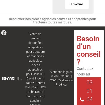
Envoyer
Découvrez nos pièces agricoles neuves et adaptables pour
tracteurs toutes marques.
Vente de
Besoin
pièces
détachées
d’un
adaptables
conseil
pour tracteurs
et machines
?
agricoles.
Pièces
Contactez
adaptables
Mentions légales
nous au
pour
Case IH
|
© 2026 Carlu.fr |
David Brown
|
CGV
|
Réalisation
03
Deutz
|
Fendt
|
Prodilog
Fiat
|
Ford
|
JCB
21
|
John Deere
|
Lamborghini
|
64
Landini
|