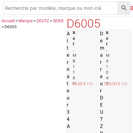
D6005
Accueil
>
Marque
>
DEUTZ
>
SERIE
>
D6005
R
A
R
A
D
é
é
j
j
l
é
f
f
o
t
m
.
.
u
e
a
M
M
t
t
B
A
r
r
e
1
1
n
r
r
r
1
0
a
e
8
4
a
t
u
1
1
98,00
€
289,00
€
TTC
TTC
u
e
r
p
u
D
a
r
n
E
i
i
3
U
e
4
T
r
r
A
Z