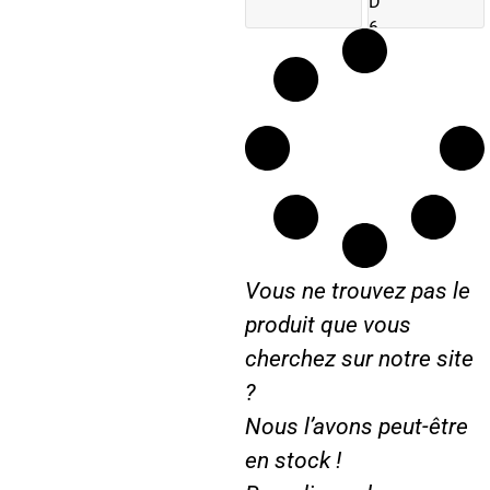
D
6
0
0
5
Vous ne trouvez pas le
produit que vous
cherchez sur notre site
?
Nous l’avons peut-être
en stock !