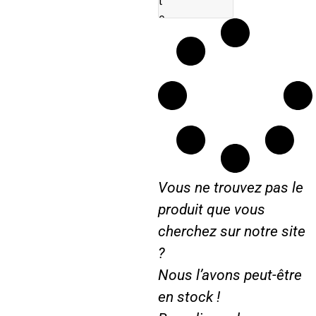
t
e
u
r
J
C
B
F
A
S
T
Vous ne trouvez pas le
R
A
produit que vous
C
cherchez sur notre site
1
?
2
5
Nous l’avons peut-être
1
en stock !
3