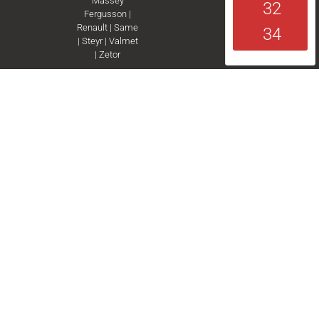
Massey
32
Fergusson
|
Renault
|
Same
34
|
Steyr
|
Valmet
|
Zetor