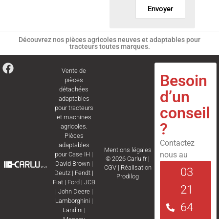
Envoyer
Découvrez nos pièces agricoles neuves et adaptables pour
tracteurs toutes marques.
Vente de
Besoin
pièces
détachées
d’un
adaptables
conseil
pour tracteurs
et machines
?
agricoles.
Pièces
Contactez
adaptables
Mentions légales
nous au
pour
Case IH
|
© 2026 Carlu.fr |
David Brown
|
CGV
|
Réalisation
03
Deutz
|
Fendt
|
Prodilog
Fiat
|
Ford
|
JCB
21
|
John Deere
|
Lamborghini
|
64
Landini
|