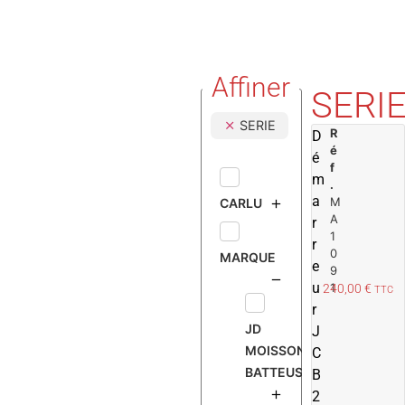
Affiner
SERI
SERIE
R
D
é
é
f
m
.
a
M
CARLU
A
r
1
r
0
MARQUE
e
9
u
1
240,00
€
TTC
r
JD
J
MOISSONNEUSE
C
BATTEUSE
B
2