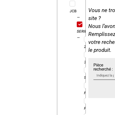
Vous ne tro
JCB
site ?
Nous l’avon
SERIE
Remplissez 
votre rech
2CX
le produit.
3CX
Pièce
recherché :
520
FASTRAC125
FASTRAC135