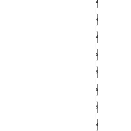
412
415
420
525
526
530
540
425