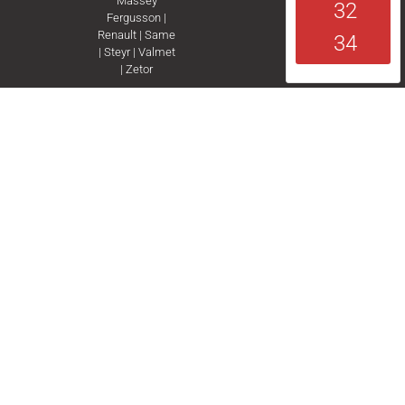
Massey
32
Fergusson
|
Renault
|
Same
34
|
Steyr
|
Valmet
|
Zetor