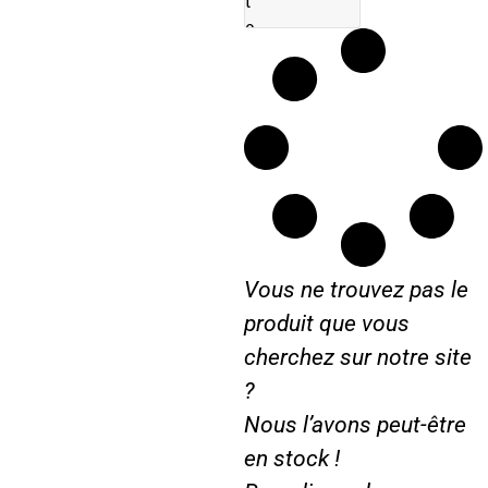
t
e
u
r
R
e
n
a
u
l
t
Vous ne trouvez pas le
produit que vous
cherchez sur notre site
?
Nous l’avons peut-être
en stock !