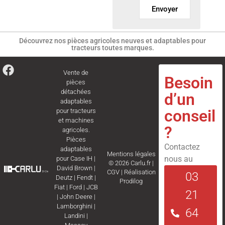
Envoyer
Découvrez nos pièces agricoles neuves et adaptables pour
tracteurs toutes marques.
Vente de
Besoin
pièces
détachées
d’un
adaptables
conseil
pour tracteurs
et machines
?
agricoles.
Pièces
Contactez
adaptables
Mentions légales
nous au
pour
Case IH
|
© 2026 Carlu.fr |
David Brown
|
CGV
|
Réalisation
03
Deutz
|
Fendt
|
Prodilog
Fiat
|
Ford
|
JCB
21
|
John Deere
|
Lamborghini
|
64
Landini
|