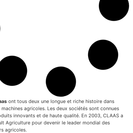
3
p
7
r
e
…
u
r
c
7
t
…
u
s
aas
ont tous deux une longue et riche histoire dans
es machines agricoles. Les deux sociétés sont connues
oduits innovants et de haute qualité. En 2003, CLAAS a
lt Agriculture pour devenir le leader mondial des
s agricoles.