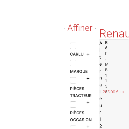
Affiner
Renau
R
A
é
l
f
CARLU
t
.
e
M
B
r
MARQUE
1
n
1
a
5
PIÈCES
t
3
205,00
€
TTC
TRACTEUR
e
u
r
PIÈCES
1
OCCASION
2