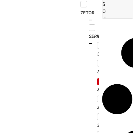
S
O
ZETOR
U
S
C
SERIE
L
O
3011
C
H
E
3045
3511
3513
3545