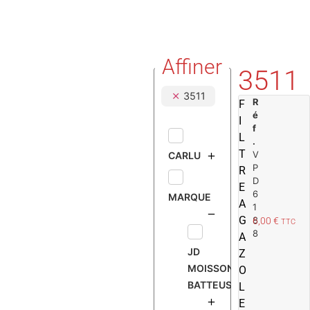
Affiner
3511
3511
R
F
é
I
f
L
.
T
V
CARLU
P
R
D
E
6
MARQUE
A
1
G
8
6,00
€
TTC
8
A
JD
Z
MOISSONNEUSE
O
BATTEUSE
L
E