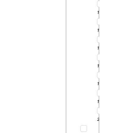
10111
10145
12011
12045
12145
16145
2511