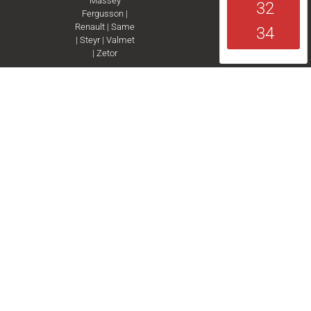
Massey
32
Fergusson
|
Renault
|
Same
34
|
Steyr
|
Valmet
|
Zetor