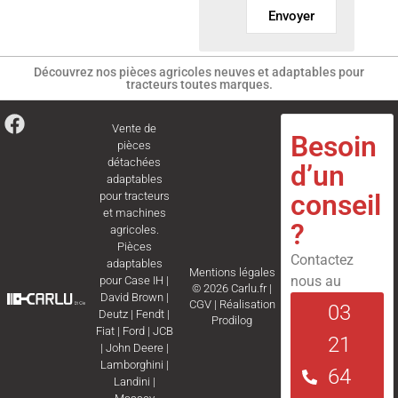
Envoyer
Découvrez nos pièces agricoles neuves et adaptables pour
tracteurs toutes marques.
Vente de
Besoin
pièces
détachées
d’un
adaptables
conseil
pour tracteurs
et machines
?
agricoles.
Pièces
Contactez
adaptables
Mentions légales
nous au
pour
Case IH
|
© 2026 Carlu.fr |
David Brown
|
CGV
|
Réalisation
03
Deutz
|
Fendt
|
Prodilog
Fiat
|
Ford
|
JCB
21
|
John Deere
|
Lamborghini
|
64
Landini
|