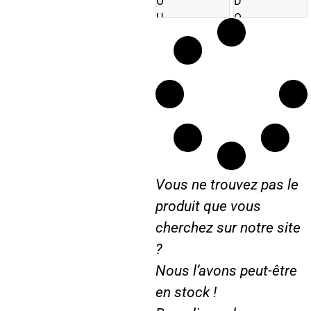
O
D
U
O
S
P
C
1
L
5
O
0
C
S
H
5
E
2
5
Vous ne trouvez pas le
produit que vous
cherchez sur notre site
?
Nous l’avons peut-être
en stock !