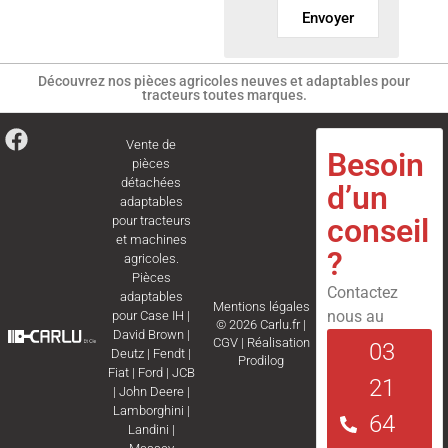
Envoyer
Découvrez nos pièces agricoles neuves et adaptables pour
tracteurs toutes marques.
Vente de
Besoin
pièces
détachées
d’un
adaptables
conseil
pour tracteurs
et machines
?
agricoles.
Pièces
Contactez
adaptables
Mentions légales
nous au
pour
Case IH
|
© 2026 Carlu.fr |
David Brown
|
CGV
|
Réalisation
03
Deutz
|
Fendt
|
Prodilog
Fiat
|
Ford
|
JCB
21
|
John Deere
|
Lamborghini
|
64
Landini
|