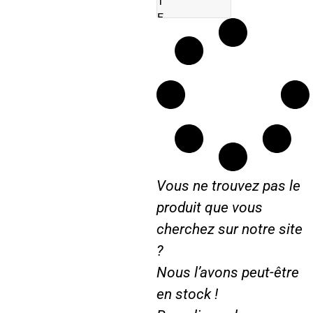
T
E
U
R
A
V
I
S
S
E
R
Vous ne trouvez pas le
produit que vous
cherchez sur notre site
?
Nous l’avons peut-être
en stock !