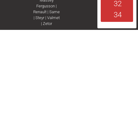
Massey
32
Fergusson
|
Renault
|
Same
34
|
Steyr
|
Valmet
|
Zetor