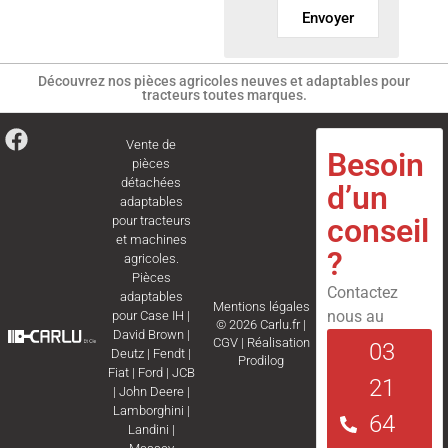
Envoyer
Découvrez nos pièces agricoles neuves et adaptables pour
tracteurs toutes marques.
Vente de
Besoin
pièces
détachées
d’un
adaptables
conseil
pour tracteurs
et machines
?
agricoles.
Pièces
Contactez
adaptables
Mentions légales
nous au
pour
Case IH
|
© 2026 Carlu.fr |
David Brown
|
CGV
|
Réalisation
03
Deutz
|
Fendt
|
Prodilog
Fiat
|
Ford
|
JCB
21
|
John Deere
|
Lamborghini
|
64
Landini
|