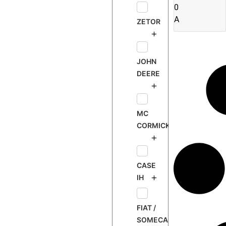
0
A
ZETOR
JOHN
DEERE
MC
CORMICK
CASE
IH
FIAT /
SOMECA