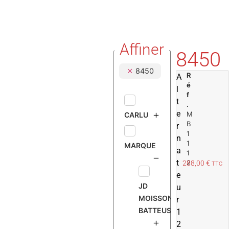
Affiner
8450
8450
R
A
é
l
f
t
.
e
M
CARLU
B
r
1
n
1
MARQUE
a
1
t
2
288,00
€
TTC
e
JD
u
MOISSONNEUSE
r
BATTEUSE
1
2