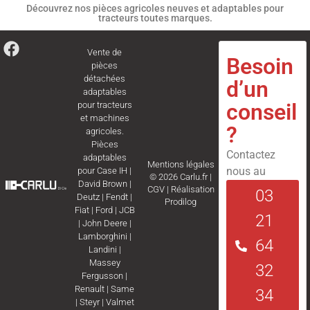
Découvrez nos pièces agricoles neuves et adaptables pour
tracteurs toutes marques.
Vente de
Besoin
pièces
détachées
d’un
adaptables
conseil
pour tracteurs
et machines
?
agricoles.
Pièces
Contactez
adaptables
Mentions légales
nous au
pour
Case IH
|
© 2026 Carlu.fr |
David Brown
|
CGV
|
Réalisation
03
Deutz
|
Fendt
|
Prodilog
Fiat
|
Ford
|
JCB
21
|
John Deere
|
Lamborghini
|
64
Landini
|
Massey
32
Fergusson
|
Renault
|
Same
34
|
Steyr
|
Valmet