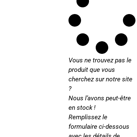
0
9
0
5
6
0
8
…
5
.
0
8
1
Vous ne trouvez pas le
5
0
produit que vous
…
cherchez sur notre site
.
?
Nous l’avons peut-être
en stock !
Remplissez le
formulaire ci-dessous
avec les détails de