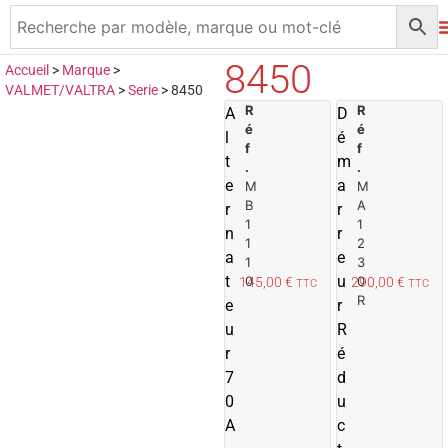
8450
Accueil
>
Marque
>
VALMET/VALTRA
>
Serie
>
8450
R
A
R
A
D
é
é
j
j
l
é
f
f
o
t
m
.
.
u
e
a
M
M
t
t
B
A
r
r
e
1
1
n
r
r
r
1
2
a
e
1
3
a
t
u
0
0
145,00
€
290,00
€
TTC
TTC
u
R
e
r
p
u
R
a
r
n
é
i
i
7
d
e
0
u
r
r
A
c