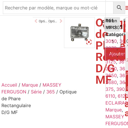
Optiq
45,00
Réf.
€
10 en
Optique de Phare Gauche MF
Optique de Phare D/G MF
Dimension
106*168mm
MF1303
stock
TTC
de
Catégorie
3050
,
306
Phare
3070
,
308
Rectan
Ajouter 
3090
,
312
3125
,
361
D/G
3630
,
365
A
3650
,
367
MF
3680
,
369
Accueil
/
Marque
/
MASSEY
375
,
390
,
FERGUSON
/
Série
/
365
/ Optique
6110
,
612
de Phare
ECLAIRAG
Rectangulaire
Marque
,
D/G MF
MASSEY
FERGUSO