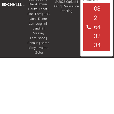
© 2026 Carlu.fr |
David Brown
|
CGV
|
Réalisation
03
Deutz
|
Fendt
|
Prodilog
Fiat
|
Ford
|
JCB
21
|
John Deere
|
Lamborghini
|
64
Landini
|
Massey
32
Fergusson
|
Renault
|
Same
34
|
Steyr
|
Valmet
|
Zetor