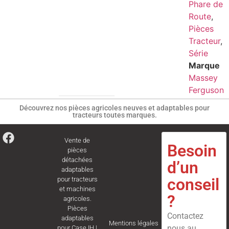
Phare de
Route
,
Pièces
Tracteur
,
Série
Marque
Massey
Ferguson
Découvrez nos pièces agricoles neuves et adaptables pour
tracteurs toutes marques.
Vente de
Besoin
pièces
détachées
d’un
adaptables
conseil
pour tracteurs
et machines
?
agricoles.
Pièces
Contactez
adaptables
Mentions légales
nous au
pour
Case IH
|