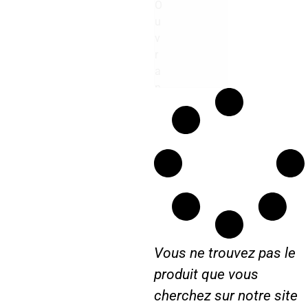
O
n
i
u
e
v
r
r
a
n
t
e
M
F
Vous ne trouvez pas le
produit que vous
cherchez sur notre site