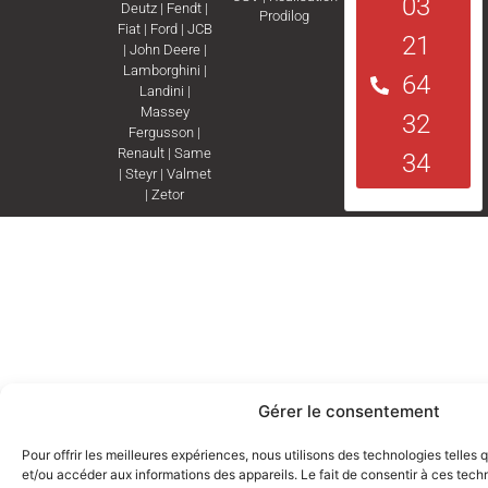
03
Deutz
|
Fendt
|
Prodilog
Fiat
|
Ford
|
JCB
21
|
John Deere
|
Lamborghini
|
64
Landini
|
Massey
32
Fergusson
|
Renault
|
Same
34
|
Steyr
|
Valmet
|
Zetor
Gérer le consentement
Pour offrir les meilleures expériences, nous utilisons des technologies telles
et/ou accéder aux informations des appareils. Le fait de consentir à ces tec