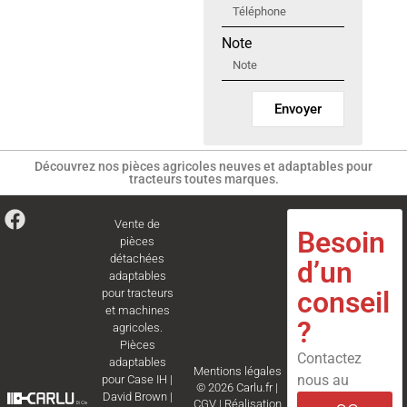
Note
Envoyer
Découvrez nos pièces agricoles neuves et adaptables pour
tracteurs toutes marques.
Vente de
Besoin
pièces
détachées
d’un
adaptables
conseil
pour tracteurs
et machines
?
agricoles.
Pièces
Contactez
adaptables
Mentions légales
nous au
pour
Case IH
|
© 2026 Carlu.fr |
David Brown
|
CGV
|
Réalisation