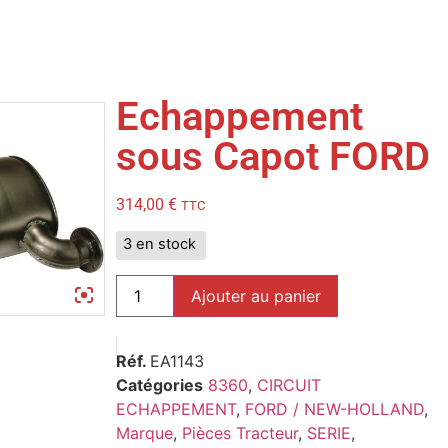
Echappement
sous Capot FORD
314,00
€
TTC
3 en stock
Ajouter au panier
Réf.
EA1143
Catégories
8360
,
CIRCUIT
ECHAPPEMENT
,
FORD / NEW-HOLLAND
,
Marque
,
Pièces Tracteur
,
SERIE
,