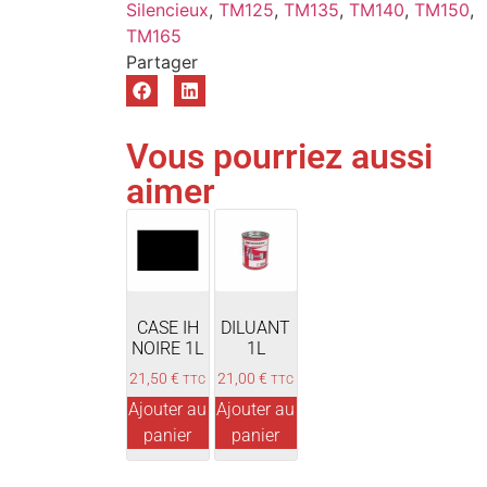
Silencieux
,
TM125
,
TM135
,
TM140
,
TM150
,
TM165
Vous pourriez aussi
aimer
CASE IH
DILUANT
NOIRE 1L
1L
21,50
€
21,00
€
TTC
TTC
Ajouter au
Ajouter au
panier
panier