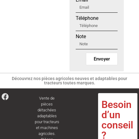
Téléphone
Note
Envoyer
Découvrez nos pièces agricoles neuves et adaptables pour
tracteurs toutes marques.
Vente de
Besoin
pièces
détachées
d’un
adaptables
conseil
pour tracteurs
et machines
?
agricoles.