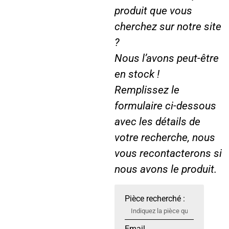
e
produit que vous
F
cherchez sur notre site
O
?
R
D
Nous l’avons peut-être
T
en stock !
S
Remplissez le
T
formulaire ci-dessous
M
avec les détails de
votre recherche, nous
vous recontacterons si
nous avons le produit.
Pièce recherché :
Email