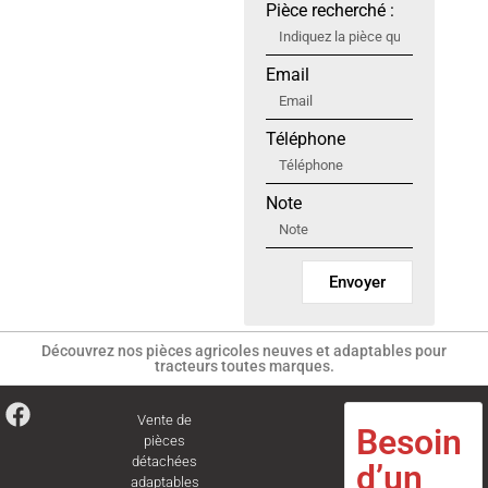
Pièce recherché :
Email
Téléphone
Note
Envoyer
Découvrez nos pièces agricoles neuves et adaptables pour
tracteurs toutes marques.
Vente de
Besoin
pièces
détachées
d’un
adaptables