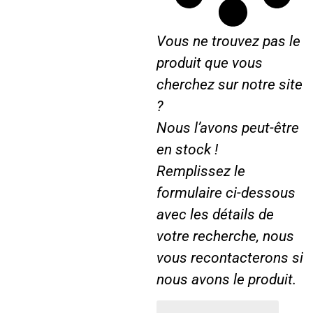
S
5
1
0
Vous ne trouvez pas le
1
…
0
produit que vous
1
cherchez sur notre site
3
?
0
…
Nous l’avons peut-être
.
en stock !
Remplissez le
formulaire ci-dessous
avec les détails de
votre recherche, nous
vous recontacterons si
nous avons le produit.