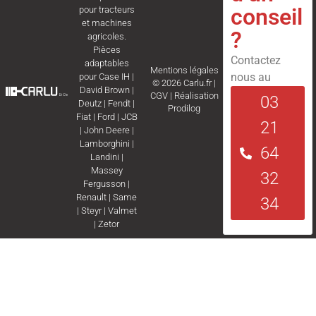
conseil
pour tracteurs
et machines
?
agricoles.
Pièces
Contactez
adaptables
Mentions légales
nous au
pour
Case IH
|
© 2026 Carlu.fr |
David Brown
|
CGV
|
Réalisation
03
Deutz
|
Fendt
|
Prodilog
Fiat
|
Ford
|
JCB
21
|
John Deere
|
Lamborghini
|
64
Landini
|
Massey
32
Fergusson
|
Renault
|
Same
34
|
Steyr
|
Valmet
|
Zetor