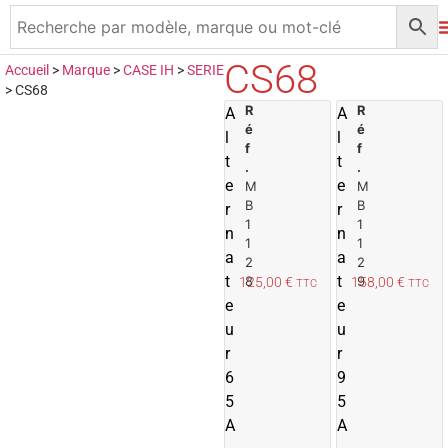
CS68
Accueil
>
Marque
>
CASE IH
>
SERIE
>
CS68
R
A
R
A
A
é
é
j
j
l
l
f
f
o
t
t
.
.
u
e
e
M
M
t
t
B
B
r
r
e
1
1
n
n
r
r
1
1
a
a
2
2
a
t
t
8
9
125,00
€
158,00
€
TTC
TTC
u
e
e
p
u
u
a
r
n
r
i
i
6
9
e
5
5
r
r
A
A