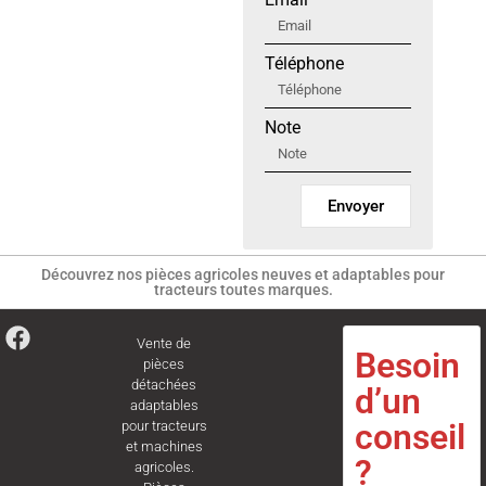
Téléphone
Note
Envoyer
Découvrez nos pièces agricoles neuves et adaptables pour
tracteurs toutes marques.
Vente de
Besoin
pièces
détachées
d’un
adaptables
conseil
pour tracteurs
et machines
?
agricoles.