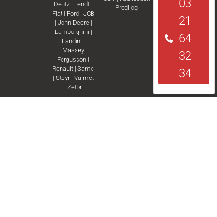
03
Deutz
|
Fendt
|
Prodilog
Fiat
|
Ford
|
JCB
21
|
John Deere
|
Lamborghini
|
64
Landini
|
Massey
32
Fergusson
|
Renault
|
Same
34
|
Steyr
|
Valmet
|
Zetor