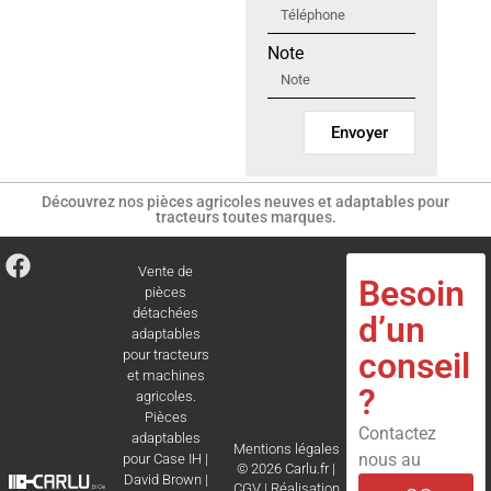
Note
Envoyer
Découvrez nos pièces agricoles neuves et adaptables pour
tracteurs toutes marques.
Vente de
Besoin
pièces
détachées
d’un
adaptables
conseil
pour tracteurs
et machines
?
agricoles.
Pièces
Contactez
adaptables
Mentions légales
nous au
pour
Case IH
|
© 2026 Carlu.fr |
David Brown
|
CGV
|
Réalisation