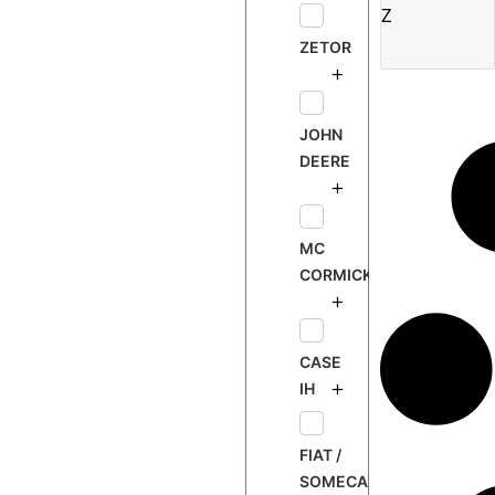
Z
ZETOR
JOHN
DEERE
MC
CORMICK
CASE
IH
FIAT /
SOMECA