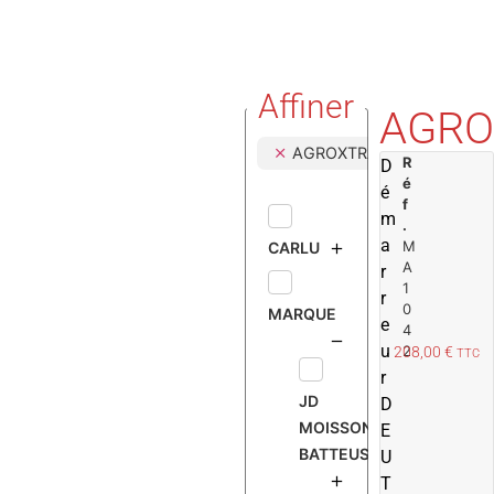
Affiner
AGRO
AGROXTRA 3.57
R
D
é
é
f
m
.
a
M
CARLU
A
r
1
r
0
MARQUE
e
4
u
2
208,00
€
TTC
r
JD
D
MOISSONNEUSE
E
BATTEUSE
U
T