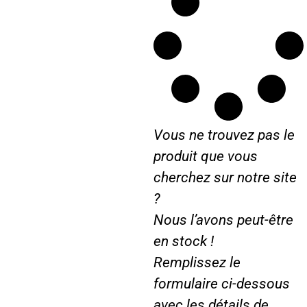
r
D
D
X
E
4
U
.
T
3
Z
1
D
D
D
X
Vous ne trouvez pas le
X
6
A
.
produit que vous
G
1
cherchez sur notre site
R
6
?
O
…
…
.
Nous l’avons peut-être
en stock !
Remplissez le
formulaire ci-dessous
avec les détails de