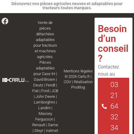
Découvrez nos pièces agricoles neuves et adaptables pour
tracteurs toutes marques.
Vente de
Besoin
pièces
détachées
d’un
adaptables
conseil
pour tracteurs
et machines
?
agricoles.
Pièces
Contactez
adaptables
Mentions légales
nous au
pour
Case IH
|
© 2026 Carlu.fr |
David Brown
|
CGV
|
Réalisation
03
Deutz
|
Fendt
|
Prodilog
Fiat
|
Ford
|
JCB
21
|
John Deere
|
Lamborghini
|
64
Landini
|
Massey
32
Fergusson
|
Renault
|
Same
34
|
Steyr
|
Valmet