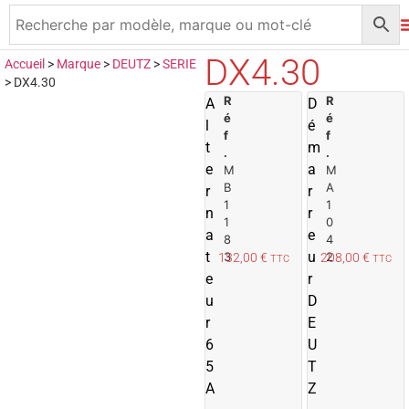
DX4.30
Accueil
>
Marque
>
DEUTZ
>
SERIE
>
DX4.30
R
A
R
A
D
é
é
j
j
l
é
f
f
o
t
m
.
.
u
e
a
M
M
t
t
B
A
r
r
e
1
1
n
r
r
r
1
0
a
e
8
4
a
t
u
3
2
132,00
€
208,00
€
TTC
TTC
u
e
r
p
u
D
a
r
n
E
i
i
6
U
e
5
T
r
r
A
Z