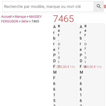
7465
Accueil
>
Marque
>
MASSEY
FERGUSON
>
Série
>
7465
R
A
R
A
A
é
é
j
j
r
r
f
f
o
b
b
.
.
u
r
r
D
D
t
t
F
F
e
e
e
1
1
P
P
r
r
0
0
D
D
1
1
a
F
F
7
6
230,00
€
360,00
€
TTC
TTC
u
M
M
p
F
F
a
6
n
6
i
i
6
6
e
1
1
r
r
5
6