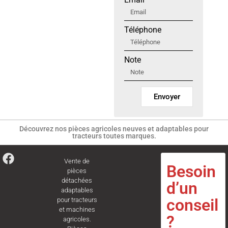
Téléphone
Note
Envoyer
Découvrez nos pièces agricoles neuves et adaptables pour
tracteurs toutes marques.
Vente de
Besoin
pièces
détachées
d’un
adaptables
conseil
pour tracteurs
et machines
?
agricoles.