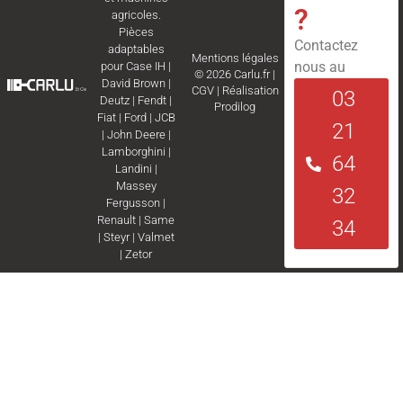
?
agricoles.
Pièces
Contactez
adaptables
Mentions légales
nous au
pour
Case IH
|
© 2026 Carlu.fr |
David Brown
|
CGV
|
Réalisation
03
Deutz
|
Fendt
|
Prodilog
Fiat
|
Ford
|
JCB
21
|
John Deere
|
Lamborghini
|
64
Landini
|
Massey
32
Fergusson
|
Renault
|
Same
34
|
Steyr
|
Valmet
|
Zetor