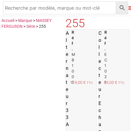
255
Accueil
>
Marque
>
MASSEY
FERGUSON
>
Série
>
255
R
A
R
A
C
é
é
j
j
l
o
f
f
o
t
l
.
.
u
e
l
M
E
t
t
B
C
r
e
e
1
1
n
c
r
r
0
0
a
t
0
2
a
t
e
0
1
119,00
€
59,00
€
TTC
TTC
u
e
u
p
u
r
a
r
n
E
i
i
3
c
e
3
h
r
r
A
a