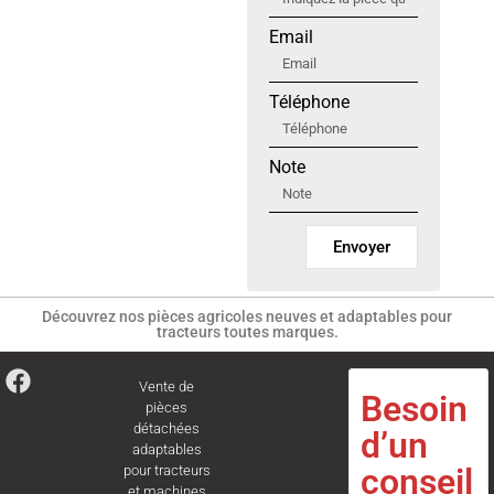
Email
Téléphone
Note
Envoyer
Découvrez nos pièces agricoles neuves et adaptables pour
tracteurs toutes marques.
Vente de
Besoin
pièces
détachées
d’un
adaptables
conseil
pour tracteurs
et machines