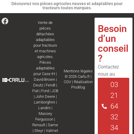
Découvrez nos pièces agricoles neuves et adaptables pour
tracteurs toutes marques.
Vente de
Besoin
pièces
détachées
d’un
adaptables
conseil
pour tracteurs
et machines
?
agricoles.
Pièces
Contactez
adaptables
Mentions légales
nous au
pour
Case IH
|
© 2026 Carlu.fr |
David Brown
|
CGV
|
Réalisation
03
Deutz
|
Fendt
|
Prodilog
Fiat
|
Ford
|
JCB
21
|
John Deere
|
Lamborghini
|
64
Landini
|
Massey
32
Fergusson
|
Renault
|
Same
34
|
Steyr
|
Valmet