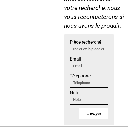
s
e
votre recherche, nous
e
r
vous recontacterons si
r
S
nous avons le produit.
i
l
Pièce recherché :
v
e
r
Email
Téléphone
Note
Envoyer