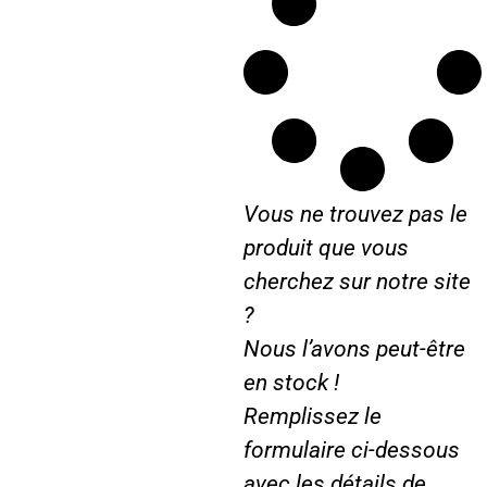
r
1
d
a
e
5
o
g
s
0
E
u
D
S
x
a
o
6
p
r
r
9
l
…
a
0
o
.
d
r
Vous ne trouvez pas le
o
e
E
produit que vous
r
x
L
cherchez sur notre site
p
a
?
l
s
o
Nous l’avons peut-être
e
r
r
en stock !
e
S
Remplissez le
r
i
formulaire ci-dessous
L
l
a
v
avec les détails de