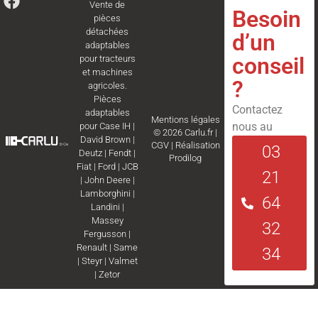
Vente de
Besoin
pièces
détachées
d’un
adaptables
conseil
pour tracteurs
et machines
?
agricoles.
Pièces
Contactez
adaptables
Mentions légales
nous au
pour
Case IH
|
© 2026 Carlu.fr |
David Brown
|
CGV
|
Réalisation
03
Deutz
|
Fendt
|
Prodilog
Fiat
|
Ford
|
JCB
21
|
John Deere
|
Lamborghini
|
64
Landini
|
Massey
32
Fergusson
|
Renault
|
Same
34
|
Steyr
|
Valmet
|
Zetor