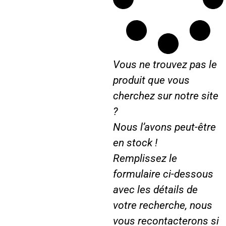
r
s
e
1
e
r
1
r
0
S
1
i
Vous ne trouvez pas le
3
l
0
produit que vous
v
1
e
cherchez sur notre site
5
r
?
0
Nous l’avons peut-être
en stock !
Remplissez le
formulaire ci-dessous
avec les détails de
votre recherche, nous
vous recontacterons si