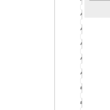
ARGON65
ARGON70
ARGON75
ASTER60
ASTER70
BUFFALO120
BUFFALO130