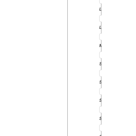
LEOPARD85
LEOPARD90
MINITAURO60
SATURNO80
SILVER100
SILVER105
SILVER110