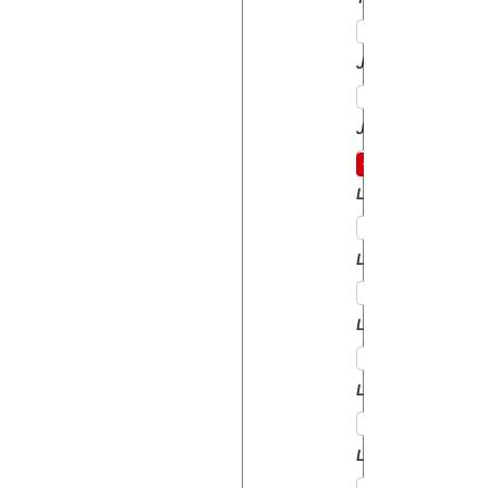
JAGUAR100
JAGUAR95
LASER100
LASER110
LASER130
LASER150
LASER90