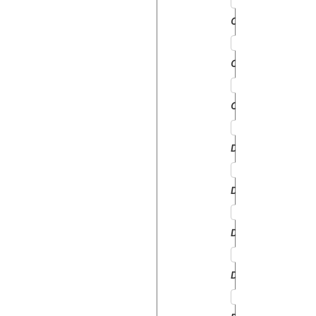
CENTAURO70
CENTURION75
CORSARO70
DELFINO35
DORADO60
DORADO70
DORADO75