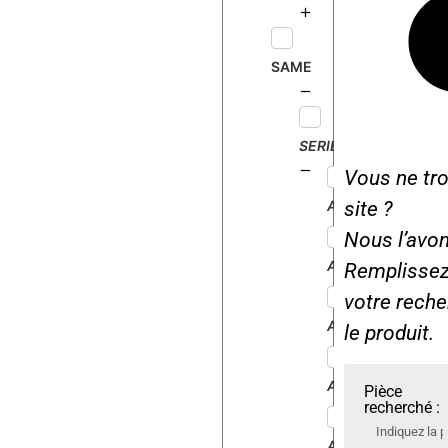
J
a
SAME
g
u
a
r
SERIE
…
Vous ne tro
.
ANTARES100
site ?
Nous l’avon
ANTARES110
Remplissez 
votre rech
ANTARES130
le produit.
ARGON55
Pièce
recherché :
ARGON60