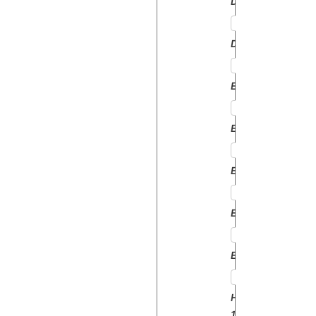
DORADO80
DORADO90
EXPLORER60
EXPLORER65
EXPLORER70
EXPLORER80
EXPLORER90
HERCULE
160