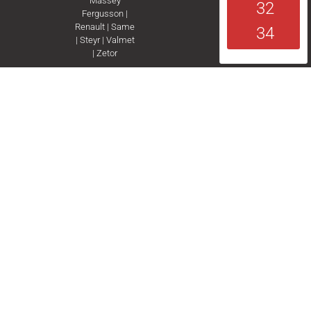
Massey
32
Fergusson
|
Renault
|
Same
34
|
Steyr
|
Valmet
|
Zetor