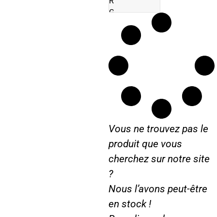
R
G
H
I
N
I
Vous ne trouvez pas le
produit que vous
cherchez sur notre site
?
Nous l’avons peut-être
en stock !