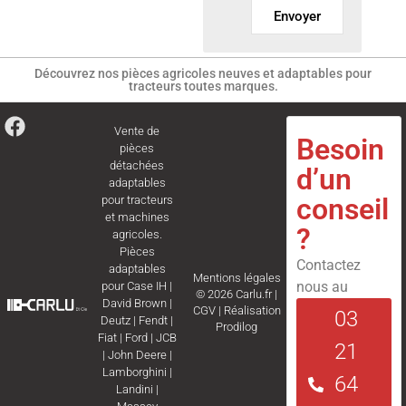
Envoyer
Découvrez nos pièces agricoles neuves et adaptables pour
tracteurs toutes marques.
Vente de
Besoin
pièces
détachées
d’un
adaptables
conseil
pour tracteurs
et machines
?
agricoles.
Pièces
Contactez
adaptables
Mentions légales
nous au
pour
Case IH
|
© 2026 Carlu.fr |
David Brown
|
CGV
|
Réalisation
03
Deutz
|
Fendt
|
Prodilog
Fiat
|
Ford
|
JCB
21
|
John Deere
|
Lamborghini
|
64
Landini
|