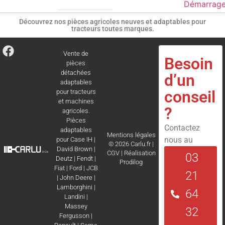
Démarrag
Découvrez nos pièces agricoles neuves et adaptables pour
tracteurs toutes marques.
Vente de
Besoin
pièces
détachées
d’un
adaptables
conseil
pour tracteurs
et machines
?
agricoles.
Pièces
Contactez
adaptables
Mentions légales
nous au
pour
Case IH
|
© 2026 Carlu.fr |
David Brown
|
CGV
|
Réalisation
03
Deutz
|
Fendt
|
Prodilog
Fiat
|
Ford
|
JCB
21
|
John Deere
|
Lamborghini
|
64
Landini
|
Massey
32
Fergusson
|