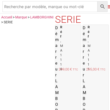
SERIE
Accueil
>
Marque
>
LAMBORGHINI
>
SERIE
R
A
R
D
D
é
é
j
j
é
é
f
f
o
m
m
.
.
u
a
a
M
M
t
t
A
A
r
r
e
1
1
r
r
r
r
1
1
e
e
1
1
a
u
u
0
1
249,00
€
295,00
€
TTC
TTC
u
r
r
p
L
L
a
A
n
A
i
i
M
M
e
B
B
r
r
O
O