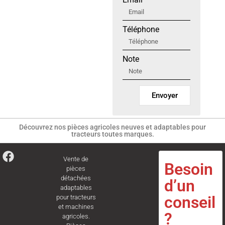
Téléphone
Note
Envoyer
Découvrez nos pièces agricoles neuves et adaptables pour
tracteurs toutes marques.
Vente de
Besoin
pièces
détachées
d’un
adaptables
conseil
pour tracteurs
et machines
?
agricoles.