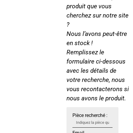
6
1
produit que vous
7
5
cherchez sur notre site
4
0
?
6
…
Nous l’avons peut-être
en stock !
Remplissez le
formulaire ci-dessous
avec les détails de
votre recherche, nous
vous recontacterons si
nous avons le produit.
Pièce recherché :
Email