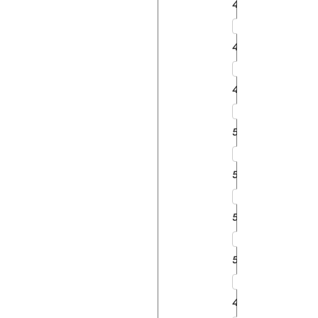
412
415
420
525
526
530
540
425