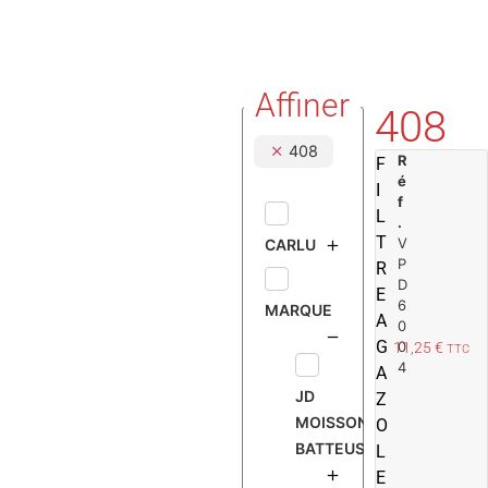
Affiner
408
408
R
F
é
I
f
L
.
T
V
CARLU
P
R
D
E
6
MARQUE
A
0
G
0
11,25
€
TTC
4
A
JD
Z
MOISSONNEUSE
O
BATTEUSE
L
E