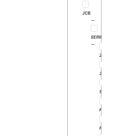
JCB
SERIE
2CX
3CX
520
FASTRAC125
FASTRAC135