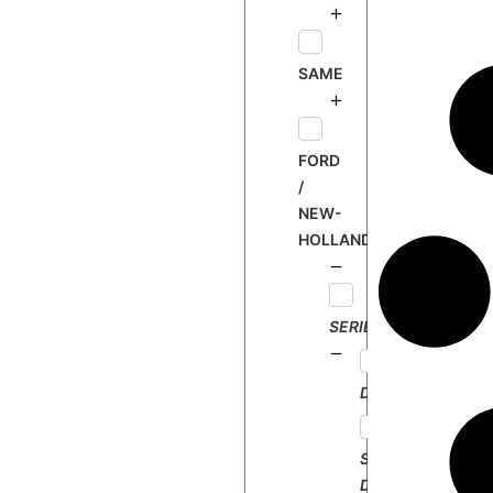
0
M
1
SAME
1
5
M
FORD
1
/
3
NEW-
5
HOLLAND
1
6
0
SERIE
DEXTA
SUPER
DEXTA