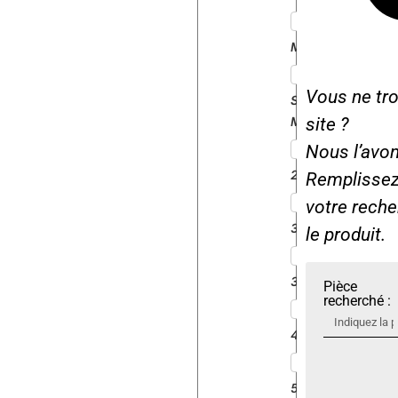
MAJOR
Vous ne tro
SUPER
MAJOR
site ?
Nous l’avon
2000
Remplissez 
votre rech
3000
le produit.
3055
Pièce
recherché :
4000
5000