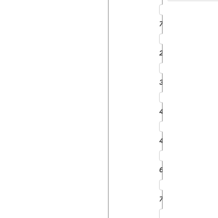
7000
2600
3600
4100
4600
6600
7600