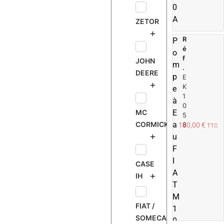
0
A
ZETOR
R
P
é
o
f
JOHN
m
.
DEERE
p
E
K
e
1
à
0
MC
E
5
CORMICK
a
8
180,00
€
TTC
u
F
I
CASE
A
IH
T
M
FIAT /
1
SOMECA
0