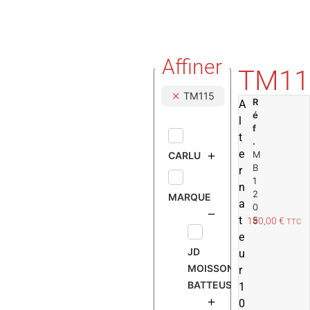
Affiner
TM11
TM115
R
A
é
l
f
t
.
e
M
CARLU
B
r
1
n
2
MARQUE
a
0
t
5
180,00
€
TTC
e
JD
u
MOISSONNEUSE
r
BATTEUSE
1
0