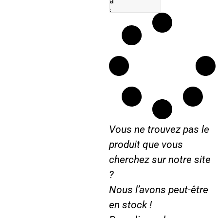
a
i
r
e
1
0
6
*
1
6
8
Vous ne trouvez pas le
m
m
produit que vous
cherchez sur notre site
?
Nous l’avons peut-être
en stock !