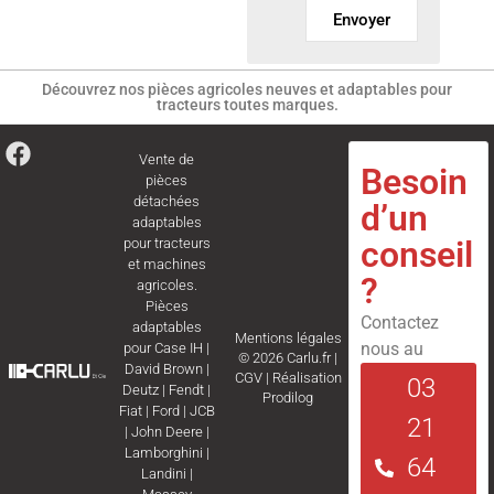
Envoyer
Découvrez nos pièces agricoles neuves et adaptables pour
tracteurs toutes marques.
Vente de
Besoin
pièces
détachées
d’un
adaptables
conseil
pour tracteurs
et machines
?
agricoles.
Pièces
Contactez
adaptables
Mentions légales
nous au
pour
Case IH
|
© 2026 Carlu.fr |
David Brown
|
CGV
|
Réalisation
03
Deutz
|
Fendt
|
Prodilog
Fiat
|
Ford
|
JCB
21
|
John Deere
|
Lamborghini
|
64
Landini
|