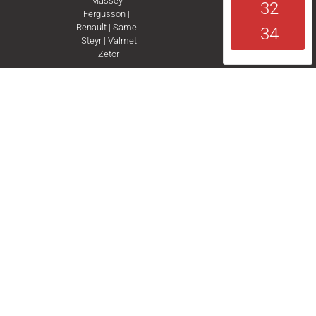
Massey
32
Fergusson
|
Renault
|
Same
34
|
Steyr
|
Valmet
|
Zetor